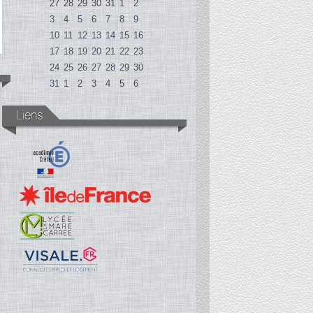
27
28
29
30
31
1
2
3
4
5
6
7
8
9
10
11
12
13
14
15
16
17
18
19
20
21
22
23
24
25
26
27
28
29
30
31
1
2
3
4
5
6
Liens