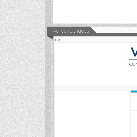
Autres rubriques
<
>