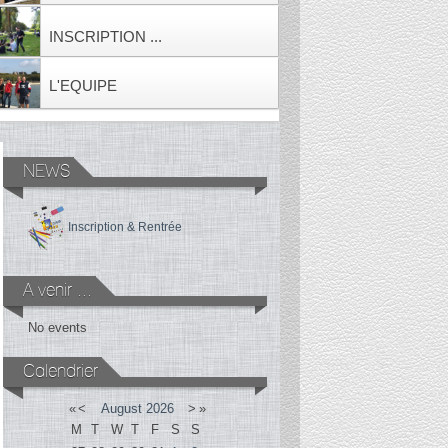
INSCRIPTION ...
L'EQUIPE
NEWS
Inscription & Rentrée
A venir ...
No events
Calendrier
«
<
August
2026
>
»
M
T
W
T
F
S
S