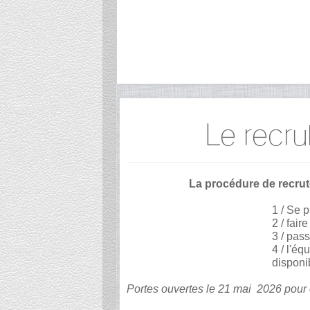
Le recr
La procédure de recrut
1 / Se 
2 / fai
3 / pass
4 / l'é
disponi
Portes ouvertes le 21 mai 2026 pour êt